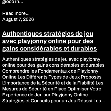
gioco in…
Read more...
August 7, 2026
Authentiques stratégies de jeu
avec playjonny online pour des
gains considérables et durables
Authentiques stratégies de jeu avec playjonny
online pour des gains considérables et durables
Comprendre les Fondamentaux de Playjonny
Online Les Différents Types de Jeux Proposés
L'Importance de la Sécurité et de la Fiabilité Les
Mesures de Sécurité en Place Optimiser Votre
Expérience de Jeu sur Playjonny Online
Stratégies et Conseils pour un Jeu Réussi Les…