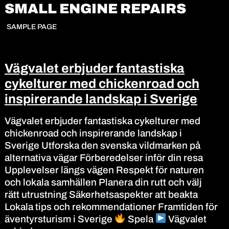
Skip
SMALL ENGINE REPAIRS
to
SAMPLE PAGE
content
Vägvalet erbjuder fantastiska
cykelturer med chickenroad och
inspirerande landskap i Sverige
Vägvalet erbjuder fantastiska cykelturer med
chickenroad och inspirerande landskap i
Sverige Utforska den svenska vildmarken på
alternativa vägar Förberedelser inför din resa
Upplevelser längs vägen Respekt för naturen
och lokala samhällen Planera din rutt och välj
rätt utrustning Säkerhetsaspekter att beakta
Lokala tips och rekommendationer Framtiden för
äventyrsturism i Sverige
Spela
Vägvalet