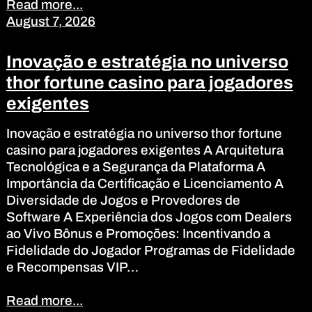
Read more...
August 7, 2026
Inovação e estratégia no universo
thor fortune casino para jogadores
exigentes
Inovação e estratégia no universo thor fortune
casino para jogadores exigentes A Arquitetura
Tecnológica e a Segurança da Plataforma A
Importância da Certificação e Licenciamento A
Diversidade de Jogos e Provedores de
Software A Experiência dos Jogos com Dealers
ao Vivo Bônus e Promoções: Incentivando a
Fidelidade do Jogador Programas de Fidelidade
e Recompensas VIP…
Read more...