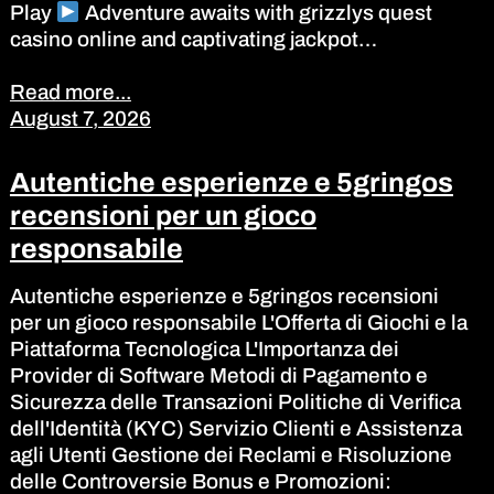
Play
Adventure awaits with grizzlys quest
casino online and captivating jackpot…
Read more...
August 7, 2026
Autentiche esperienze e 5gringos
recensioni per un gioco
responsabile
Autentiche esperienze e 5gringos recensioni
per un gioco responsabile L'Offerta di Giochi e la
Piattaforma Tecnologica L'Importanza dei
Provider di Software Metodi di Pagamento e
Sicurezza delle Transazioni Politiche di Verifica
dell'Identità (KYC) Servizio Clienti e Assistenza
agli Utenti Gestione dei Reclami e Risoluzione
delle Controversie Bonus e Promozioni: