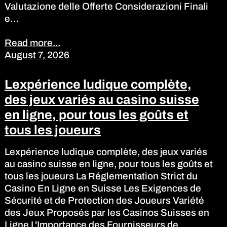
Valutazione delle Offerte Considerazioni Finali
e…
Read more...
August 7, 2026
Lexpérience ludique complète,
des jeux variés au casino suisse
en ligne, pour tous les goûts et
tous les joueurs
Lexpérience ludique complète, des jeux variés
au casino suisse en ligne, pour tous les goûts et
tous les joueurs La Réglementation Strict du
Casino En Ligne en Suisse Les Exigences de
Sécurité et de Protection des Joueurs Variété
des Jeux Proposés par les Casinos Suisses en
Ligne L'Importance des Fournisseurs de