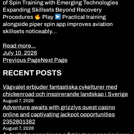
of Spin Training with Emerging Technologies
Expanding Skillsets Beyond Recovery
Procedures
Play
Practical training
alongside piper spin app improves aviation
skillsets noticeably…
Read more...
July 10, 2026
Previous Page
Next Page
RECENT POSTS
Vägvalet erbjuder fantastiska cykelturer med
chickenroad och inspirerande landskap i Sverige
August 7, 2026
Adventure awaits with grizzlys quest casino
online and captivating jackpot opportunities
2352801382
August 7, 2026