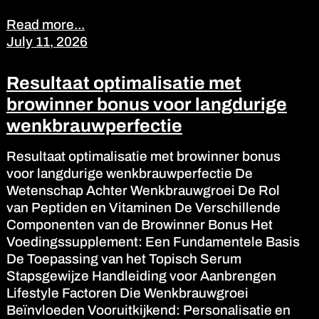
Read more...
July 11, 2026
Resultaat optimalisatie met
browinner bonus voor langdurige
wenkbrauwperfectie
Resultaat optimalisatie met browinner bonus
voor langdurige wenkbrauwperfectie De
Wetenschap Achter Wenkbrauwgroei De Rol
van Peptiden en Vitaminen De Verschillende
Componenten van de Browinner Bonus Het
Voedingssupplement: Een Fundamentele Basis
De Toepassing van het Topisch Serum
Stapsgewijze Handleiding voor Aanbrengen
Lifestyle Factoren Die Wenkbrauwgroei
Beïnvloeden Vooruitkijkend: Personalisatie en