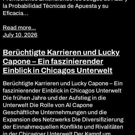
la Probabilidad Técnicas de Apuesta y su
Eficacia…
Read more...
July 10, 2026
Berüchtigte Karrieren und Lucky
Capone – Ein faszinierender
Einblick in Chicagos Unterwelt
Berüchtigte Karrieren und Lucky Capone – Ein
faszinierender Einblick in Chicagos Unterwelt
Die frühen Jahre und der Aufstieg in die
Unterwelt Die Rolle von Al Capone
Geschäftliche Unternehmungen und die
Expansion des Netzwerks Die Diversifizierung
der Einnahmequellen Konflikte und Rivalitäten
in der Chicagoer Unterwelt Der Kampf um