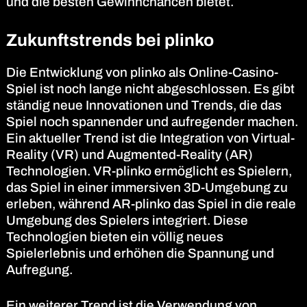
und die besten Gewinnchancen bietet.
Zukunftstrends bei plinko
Die Entwicklung von plinko als Online-Casino-
Spiel ist noch lange nicht abgeschlossen. Es gibt
ständig neue Innovationen und Trends, die das
Spiel noch spannender und aufregender machen.
Ein aktueller Trend ist die Integration von Virtual-
Reality (VR) und Augmented-Reality (AR)
Technologien. VR-plinko ermöglicht es Spielern,
das Spiel in einer immersiven 3D-Umgebung zu
erleben, während AR-plinko das Spiel in die reale
Umgebung des Spielers integriert. Diese
Technologien bieten ein völlig neues
Spielerlebnis und erhöhen die Spannung und
Aufregung.
Ein weiterer Trend ist die Verwendung von