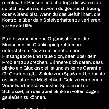
regelmäßig Pausen und überlege dir, warum du
spielst. Spiele nicht, wenn du gestresst, traurig
oder wütend bist. Wenn du das Gefühl hast, die
Kontrolle über dein Spielverhalten zu verlieren,
suche dir Hilfe.
Es gibt verschiedene Organisationen, die
Menschen mit Glücksspielproblemen
unterstützen. Nutze die angebotenen
Hilfsangebote und traue dich, offen über dein
Problem zu sprechen. Erinnere dich daran, dass
plinko ein Glücksspiel ist und es keine Garantie
für Gewinne gibt. Spiele zum Spaß und betrachte
es nicht als eine Möglichkeit, Geld zu verdienen.
Verantwortungsbewusstes Spielen ist der
Schlüssel, um das Spiel plinko in vollen Zügen
genießen zu können.