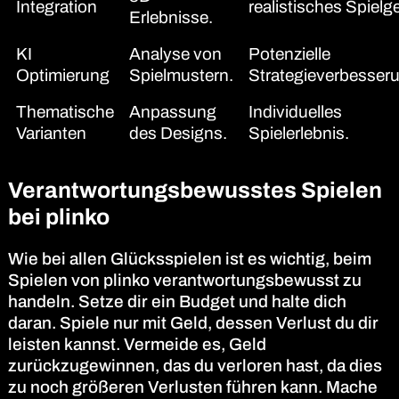
Integration
realistisches Spielge
Erlebnisse.
KI
Analyse von
Potenzielle
Optimierung
Spielmustern.
Strategieverbesser
Thematische
Anpassung
Individuelles
Varianten
des Designs.
Spielerlebnis.
Verantwortungsbewusstes Spielen
bei plinko
Wie bei allen Glücksspielen ist es wichtig, beim
Spielen von plinko verantwortungsbewusst zu
handeln. Setze dir ein Budget und halte dich
daran. Spiele nur mit Geld, dessen Verlust du dir
leisten kannst. Vermeide es, Geld
zurückzugewinnen, das du verloren hast, da dies
zu noch größeren Verlusten führen kann. Mache