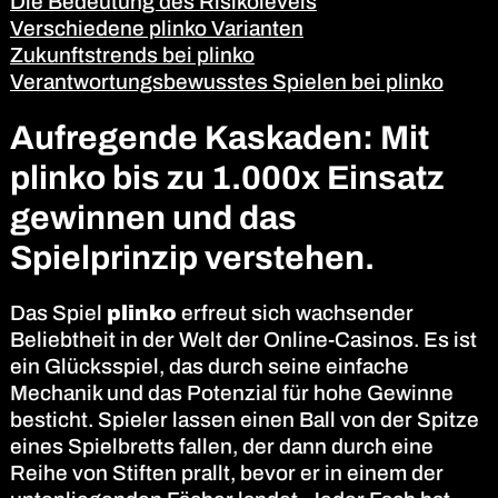
Die Bedeutung des Risikolevels
Verschiedene plinko Varianten
Zukunftstrends bei plinko
Verantwortungsbewusstes Spielen bei plinko
Aufregende Kaskaden: Mit
plinko bis zu 1.000x Einsatz
gewinnen und das
Spielprinzip verstehen.
Das Spiel
plinko
erfreut sich wachsender
Beliebtheit in der Welt der Online-Casinos. Es ist
ein Glücksspiel, das durch seine einfache
Mechanik und das Potenzial für hohe Gewinne
besticht. Spieler lassen einen Ball von der Spitze
eines Spielbretts fallen, der dann durch eine
Reihe von Stiften prallt, bevor er in einem der